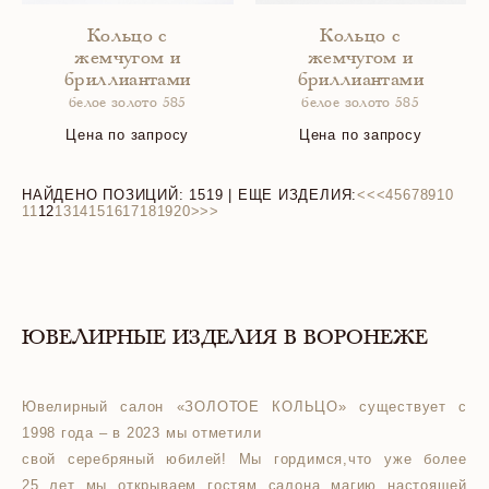
Кольцо с
Кольцо с
жемчугом и
жемчугом и
бриллиантами
бриллиантами
белое золото 585
белое золото 585
Цена по запросу
Цена по запросу
НАЙДЕНО ПОЗИЦИЙ:
1519
| ЕЩЕ ИЗДЕЛИЯ:
<<
<
4
5
6
7
8
9
10
11
12
13
14
15
16
17
18
19
20
>
>>
ЮВЕЛИРНЫЕ ИЗДЕЛИЯ В ВОРОНЕЖЕ
Ювелирный салон «ЗОЛОТОЕ КОЛЬЦО» существует с
1998 года – в 2023 мы отметили
свой серебряный юбилей! Мы гордимся,что уже более
25 лет мы открываем гостям салона магию настоящей