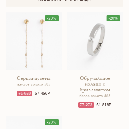
-20%
-20%
Серьги-пусеты
Обручальное
кольцо с
желтое золото 585
бриллиантом
71 820
57 456
белое золото 585
77 273
61 818
-20%