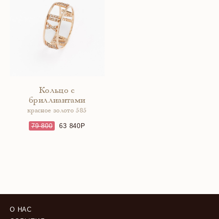
Кольцо с
бриллиантами
красное золото 585
79 800
63 840
О НАС