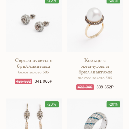
-20%
-20%
Серьги-пусеты с
Кольцо с
бриллиантами
жемчугом и
бриллиантами
белое золото 585
желтое золото 585
426 332
341 066
422 940
338 352
-20%
-20%