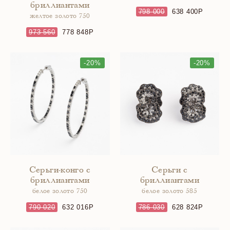
бриллиантами
798 000
638 400
желтое золото 750
973 560
778 848
-20%
-20%
Серьги-конго с
Серьги с
бриллиантами
бриллиантами
белое золото 750
белое золото 585
790 020
632 016
786 030
628 824