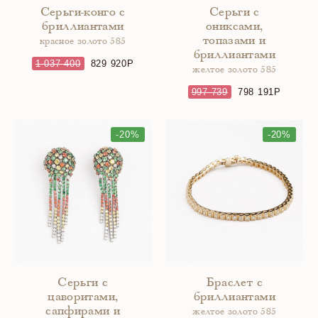
Серьги-конго с
Серьги с
бриллиантами
ониксами,
топазами и
красное золото 585
бриллиантами
1 037 400
829 920
желтое золото 585
997 739
798 191
-20%
-20%
Серьги с
Браслет с
цаворитами,
бриллиантами
сапфирами и
желтое золото 585