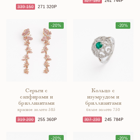
327 180
261 744
339 150
271 320
-20%
-20%
Серьги с
Кольцо с
сапфирами и
изумрудом и
бриллиантами
бриллиантами
красное золото 585
белое золото 750
319 200
255 360
307 230
245 784
-20%
-20%