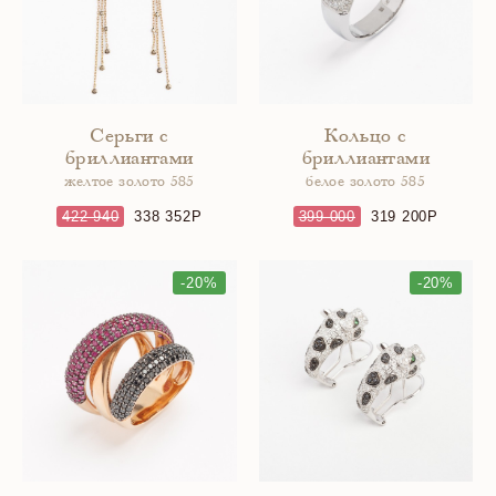
Серьги с
Кольцо с
бриллиантами
бриллиантами
желтое золото 585
белое золото 585
422 940
338 352
399 000
319 200
-20%
-20%