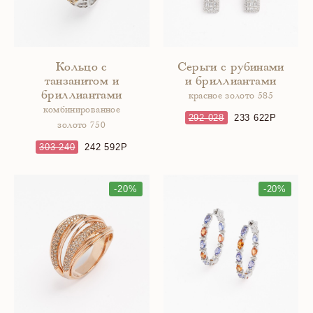
Кольцо с
Серьги с рубинами
танзанитом и
и бриллиантами
бриллиантами
красное золото 585
комбинированное
292 028
233 622
золото 750
303 240
242 592
-20%
-20%