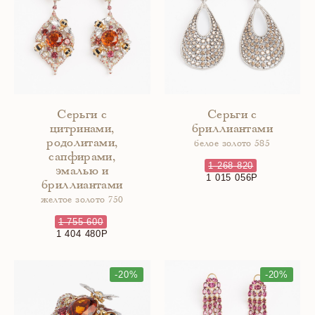
Серьги с
Серьги с
цитринами,
бриллиантами
родолитами,
белое золото 585
сапфирами,
1 268 820
эмалью и
1 015 056
бриллиантами
желтое золото 750
1 755 600
1 404 480
-20%
-20%