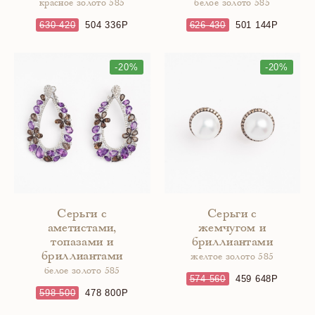
красное золото 585
белое золото 585
630 420
504 336
626 430
501 144
-20%
-20%
Серьги с
Серьги с
аметистами,
жемчугом и
топазами и
бриллиантами
бриллиантами
желтое золото 585
белое золото 585
574 560
459 648
598 500
478 800