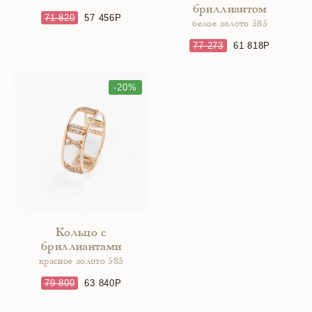
бриллиантом
71 820
57 456
белое золото 585
77 273
61 818
-20%
Кольцо с
бриллиантами
красное золото 585
79 800
63 840