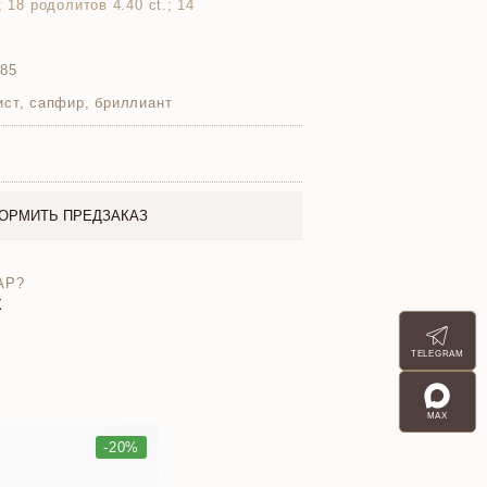
; 18 родолитов 4.40 ct.; 14
585
ист, сапфир, бриллиант
ОРМИТЬ ПРЕДЗАКАЗ
АР?
X
TELEGRAM
MAX
-20%