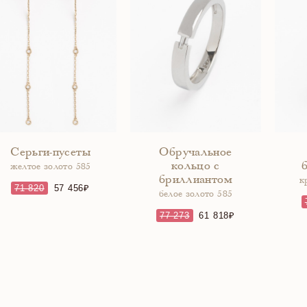
Серьги-пусеты
Обручальное
кольцо с
желтое золото 585
бриллиантом
к
71 820
57 456
белое золото 585
77 273
61 818