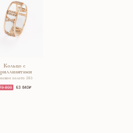
Кольцо с
бриллиантами
расное золото 585
79 800
63 840