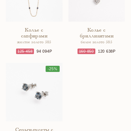
Колье с
Колье с
сапфирами
бриллиантами
желтое золото 585
белое золото 585
125 458
94 094
160 850
120 638
-25%
Серьги-пусеты с