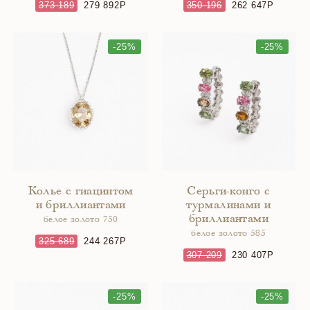
373 189
279 892
350 196
262 647
-25%
-25%
Колье с гиацинтом
Серьги-конго с
и бриллиантами
турмалинами и
бриллиантами
белое золото 750
белое золото 585
325 689
244 267
307 209
230 407
-25%
-25%