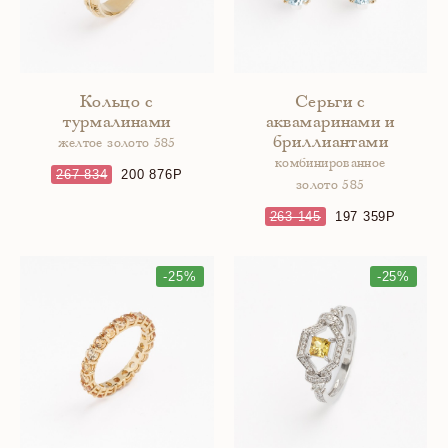
Кольцо с
Серьги с
турмалинами
аквамаринами и
бриллиантами
желтое золото 585
комбинированное
267 834
200 876
золото 585
263 145
197 359
-25%
-25%