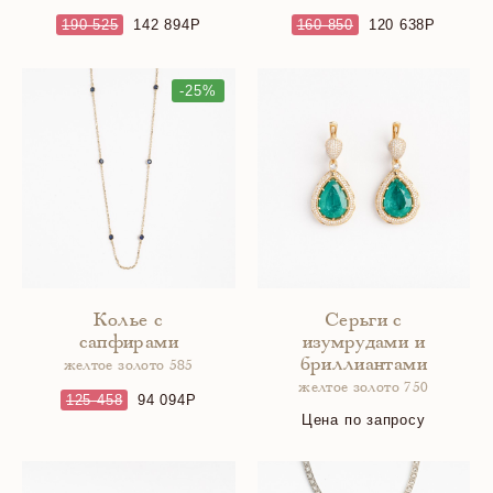
190 525
142 894
160 850
120 638
-25%
Колье с
Серьги с
сапфирами
изумрудами и
бриллиантами
желтое золото 585
желтое золото 750
125 458
94 094
Цена по запросу