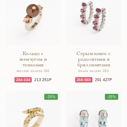
Кольцо с
Серьги-конго с
жемчугом и
родолитами и
топазами
бриллиантами
желтое золото 585
белое золото 585
284 334
213 251
268 569
201 427
-25%
-25%