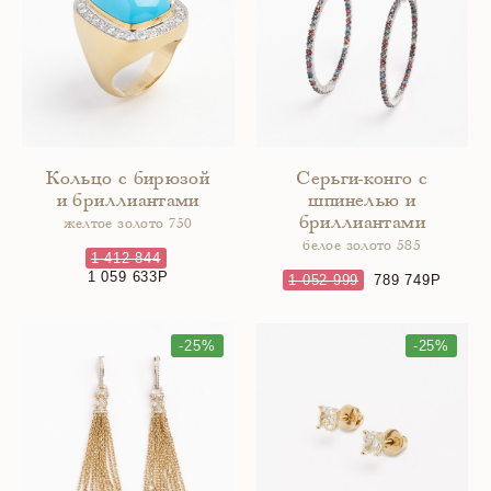
Кольцо с бирюзой
Серьги-конго с
и бриллиантами
шпинелью и
бриллиантами
желтое золото 750
белое золото 585
1 412 844
1 059 633
1 052 999
789 749
-25%
-25%