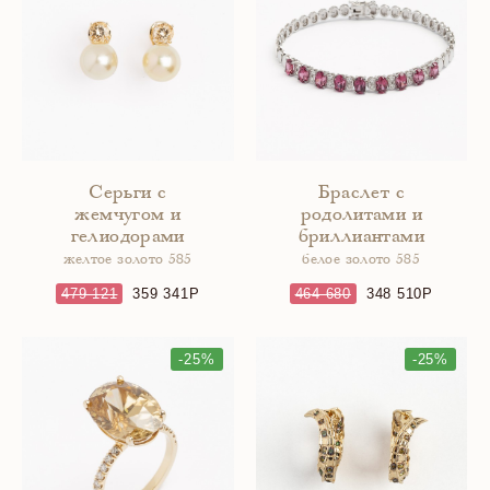
Серьги с
Браслет с
жемчугом и
родолитами и
гелиодорами
бриллиантами
желтое золото 585
белое золото 585
479 121
359 341
464 680
348 510
-25%
-25%