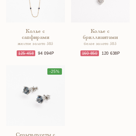
Колье с
Колье с
сапфирами
бриллиантами
желтое золото 585
белое золото 585
125 458
94 094
160 850
120 638
-25%
Серьги-пусеты с