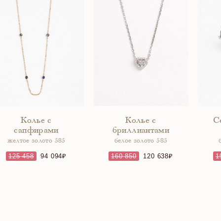
Колье с
Колье с
С
сапфирами
бриллиантами
желтое золото 585
белое золото 585
125 458
94 094
160 850
120 638
1