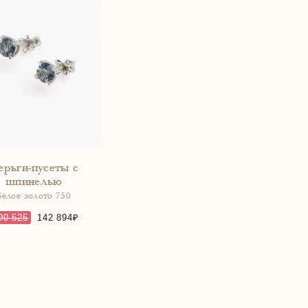
ерьги-пусеты с
шпинелью
белое золото 750
90 525
142 894