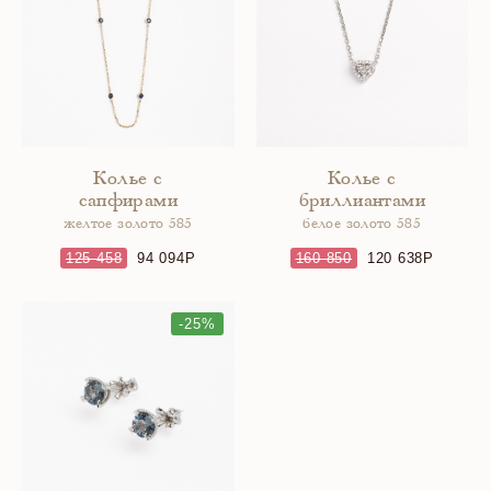
Колье с
Колье с
сапфирами
бриллиантами
желтое золото 585
белое золото 585
125 458
94 094
160 850
120 638
-25%