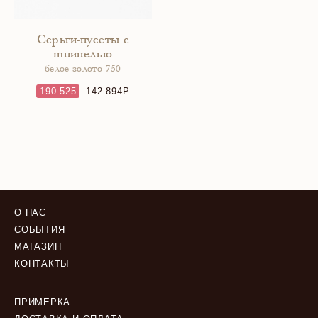
Серьги-пусеты с
шпинелью
белое золото 750
190 525
142 894
О НАС
СОБЫТИЯ
МАГАЗИН
КОНТАКТЫ
ПРИМЕРКА