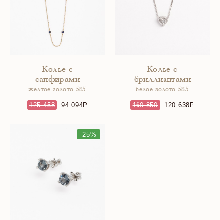
Колье с
Колье с
сапфирами
бриллиантами
желтое золото 585
белое золото 585
125 458
94 094
160 850
120 638
-25%