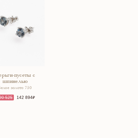
ерьги-пусеты с
шпинелью
белое золото 750
90 525
142 894