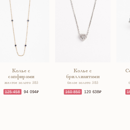
Колье с
Колье с
С
сапфирами
бриллиантами
желтое золото 585
белое золото 585
125 458
94 094
160 850
120 638
1