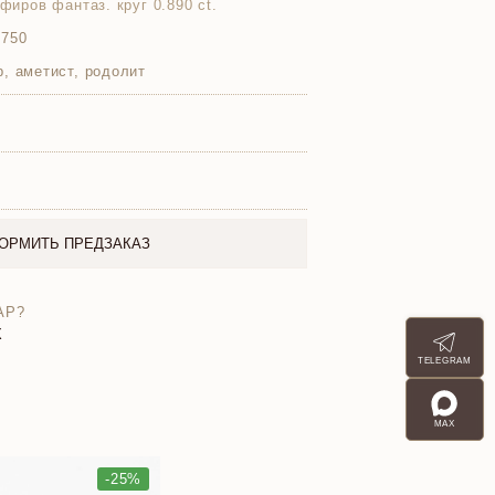
пфиров фантаз. круг 0.890 ct.
 750
, аметист, родолит
ОРМИТЬ ПРЕДЗАКАЗ
АР?
X
TELEGRAM
MAX
-25%