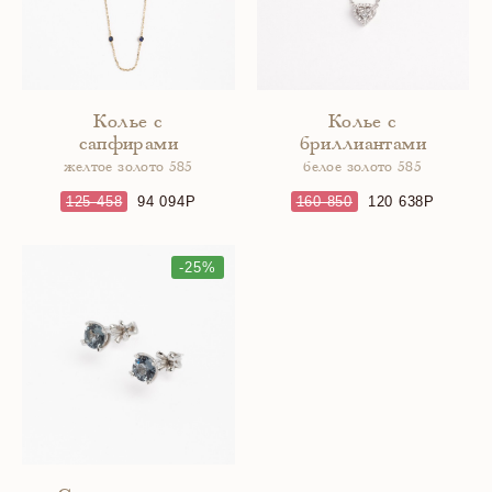
Колье с
Колье с
сапфирами
бриллиантами
желтое золото 585
белое золото 585
125 458
94 094
160 850
120 638
-25%