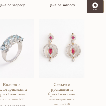
Цена по запросу
Цена по запросу
MAX
Кольцо с
Серьги с
квамаринами и
рубинами и
бриллиантами
бриллиантами
белое золото 585
комбинированное
золото 750