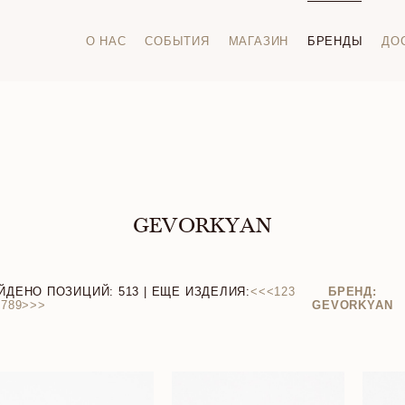
О НАС
СОБЫТИЯ
МАГАЗИН
БРЕНДЫ
ДО
GEVORKYAN
ЙДЕНО ПОЗИЦИЙ:
513
| ЕЩЕ ИЗДЕЛИЯ:
<<
<
1
2
3
БРЕНД:
6
7
8
9
>
>>
GEVORKYAN