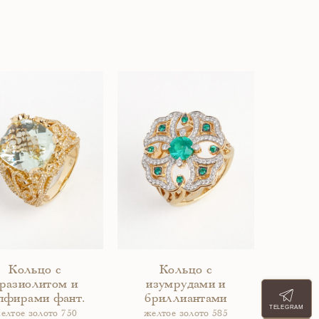
Кольцо с
Кольцо с
разиолитом и
изумрудами и
пфирами фант.
бриллиантами
TELEGRAM
елтое золото 750
желтое золото 585