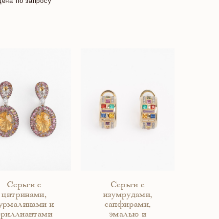
Цена по запросу
Серьги с
Серьги с
цитринами,
изумрудами,
урмалинами и
сапфирами,
бриллиантами
эмалью и