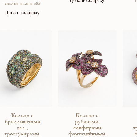
Цена по запросу
желтое золото 585
Цена по запросу
Кольцо с
Кольцо с
бриллиантами
рубинами,
зел.,
сапфирами
т
гроссулярами,
фантазийными,