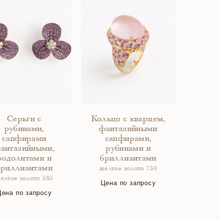
Серьги с
Кольцо с кварцем,
рубинами,
фантазийными
сапфирами
сапфирами,
антазийными,
рубинами и
родолитами и
бриллиантами
бриллиантами
желтое золото 750
елтое золото 585
Цена по запросу
Цена по запросу