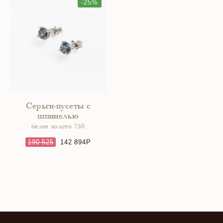
-25%
Серьги-пусеты с
шпинелью
белое золото 750
190 525
142 894