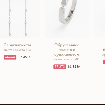
Серьги-пусеты
Обручальное
кольцо с
желтое золото 585
бриллиантом
к
71 820
57 456
белое золото 585
77 273
61 818