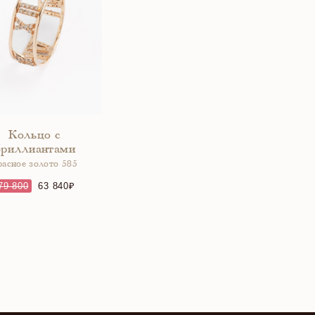
Кольцо с
бриллиантами
расное золото 585
79 800
63 840