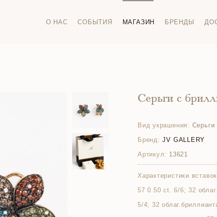
О НАС
СОБЫТИЯ
МАГАЗИН
БРЕНДЫ
ДО
Серьги с брил
Вид украшения:
Серьги
Бренд:
JV GALLERY
Артикул:
13621
Характеристики вставок
57 0.50 ct. 6/6; 32 обла
5/4; 32 облаг.бриллианта