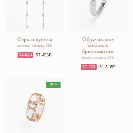
Серьги-пусеты
Обручальное
кольцо с
желтое золото 585
бриллиантом
71 820
57 456
белое золото 585
77 273
61 818
-20%