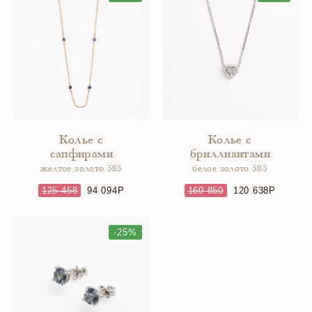
Колье с
Колье с
сапфирами
бриллиантами
желтое золото 585
белое золото 585
125 458
94 094
160 850
120 638
-25%