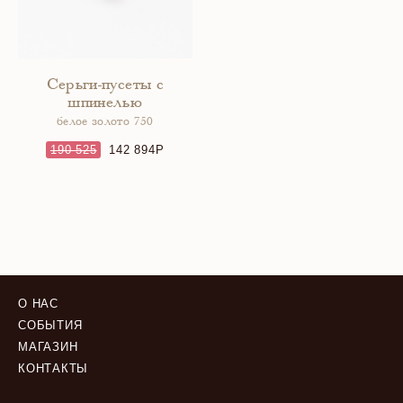
Серьги-пусеты с
шпинелью
белое золото 750
190 525
142 894
О НАС
СОБЫТИЯ
МАГАЗИН
КОНТАКТЫ