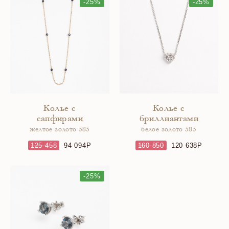
-25%
-25%
Колье с
Колье с
сапфирами
бриллиантами
желтое золото 585
белое золото 585
125 458
94 094
160 850
120 638
-25%