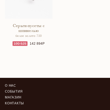
Серьги-пусеты с
шпинелью
белое золото 750
190 525
142 894
О НАС
СОБЫТИЯ
МАГАЗИН
КОНТАКТЫ