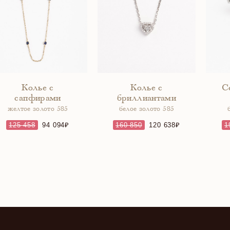
Колье с
Колье с
С
сапфирами
бриллиантами
желтое золото 585
белое золото 585
125 458
94 094
160 850
120 638
1