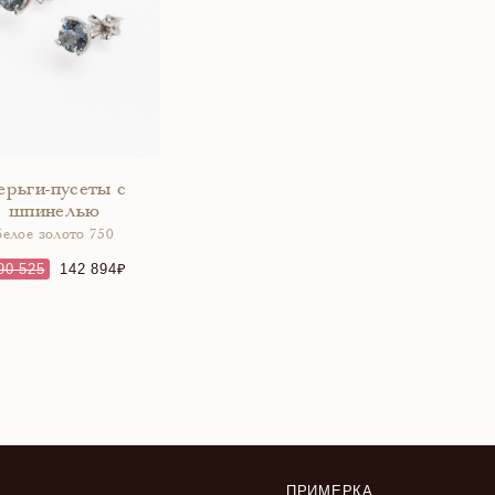
ерьги-пусеты с
шпинелью
белое золото 750
90 525
142 894
ПРИМЕРКА