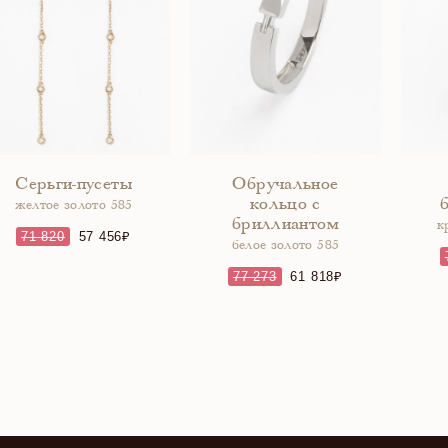
Серьги-пусеты
Обручальное
кольцо с
желтое золото 585
бриллиантом
к
71 820
57 456
белое золото 585
77 273
61 818