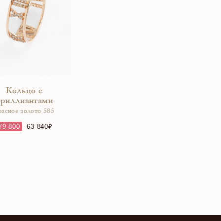
Кольцо с
бриллиантами
расное золото 585
79 800
63 840