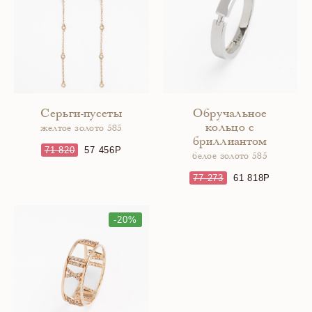
Серьги-пусеты
Обручальное
кольцо с
желтое золото 585
бриллиантом
71 820
57 456
белое золото 585
77 273
61 818
-20%