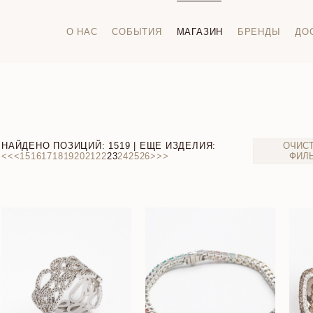
О НАС
СОБЫТИЯ
МАГАЗИН
БРЕНДЫ
ДО
НАЙДЕНО ПОЗИЦИЙ:
1519
| ЕЩЕ ИЗДЕЛИЯ:
ОЧИС
<<
<
15
16
17
18
19
20
21
22
23
24
25
26
>
>>
ФИЛ