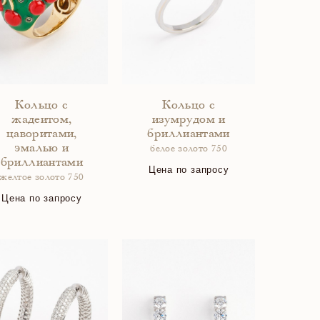
Кольцо с
Кольцо с
жадеитом,
изумрудом и
цаворитами,
бриллиантами
эмалью и
белое золото 750
бриллиантами
Цена по запросу
желтое золото 750
Цена по запросу