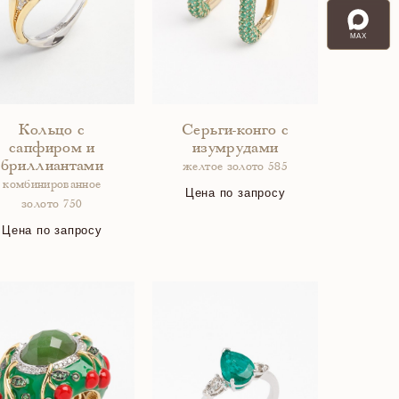
MAX
Кольцо с
Серьги-конго с
сапфиром и
изумрудами
бриллиантами
желтое золото 585
комбинированное
Цена по запросу
золото 750
Цена по запросу