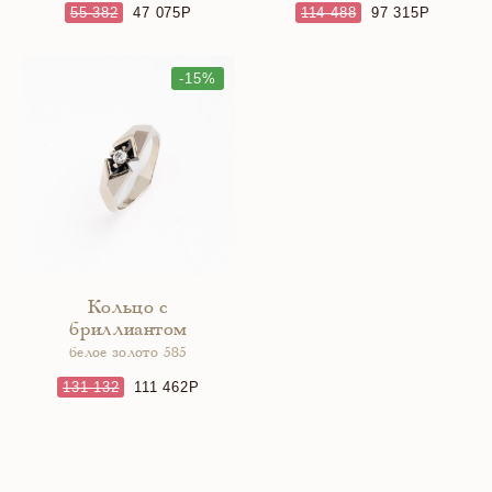
55 382
47 075
114 488
97 315
-15%
Кольцо с
бриллиантом
белое золото 585
131 132
111 462