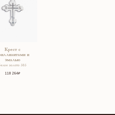
Крест с
риллиантами и
эмалью
белое золото 585
118 264