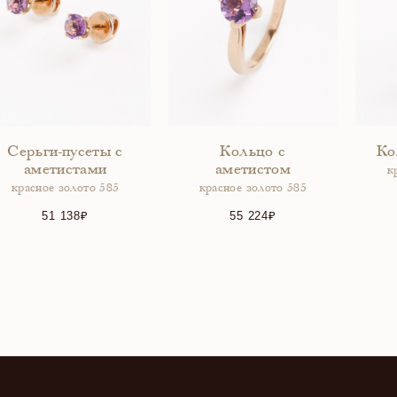
Серьги-пусеты с
Кольцо с
Ко
аметистами
аметистом
к
красное золото 585
красное золото 585
51 138
55 224