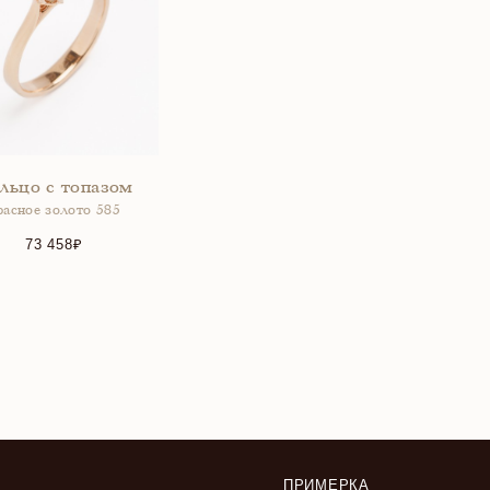
льцо с топазом
расное золото 585
73 458
ПРИМЕРКА