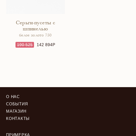
Серьги-пусеты с
шпинелью
белое золото 750
190 525
142 894
О НАС
СОБЫТИЯ
МАГАЗИН
КОНТАКТЫ
ПРИМЕРКА