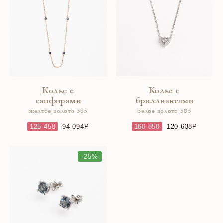
Колье с
Колье с
сапфирами
бриллиантами
желтое золото 585
белое золото 585
125 458
94 094
160 850
120 638
-25%