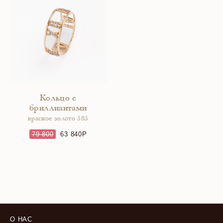
Кольцо с
бриллиантами
красное золото 585
79 800
63 840
О НАС