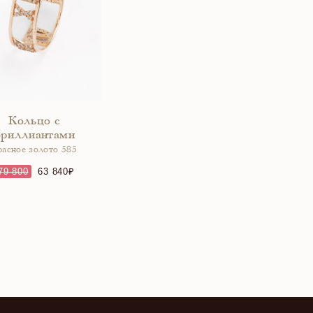
Кольцо с
бриллиантами
расное золото 585
79 800
63 840