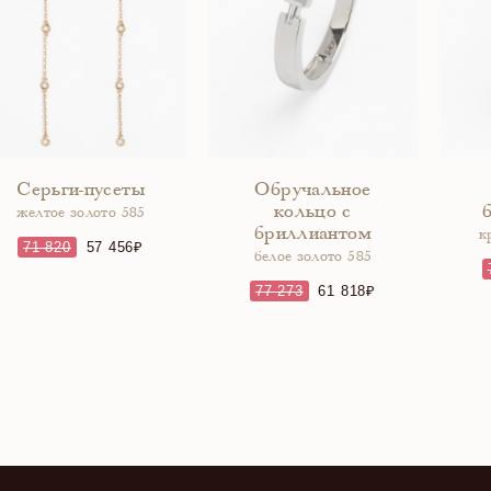
Серьги-пусеты
Обручальное
кольцо с
желтое золото 585
бриллиантом
к
71 820
57 456
белое золото 585
77 273
61 818