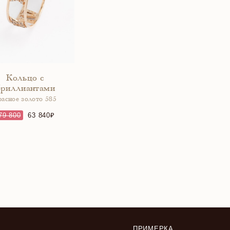
Кольцо с
бриллиантами
расное золото 585
79 800
63 840
ПРИМЕРКА