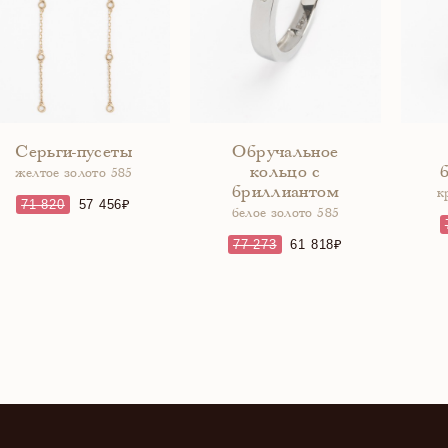
Серьги-пусеты
Обручальное
кольцо с
желтое золото 585
бриллиантом
к
71 820
57 456
белое золото 585
77 273
61 818