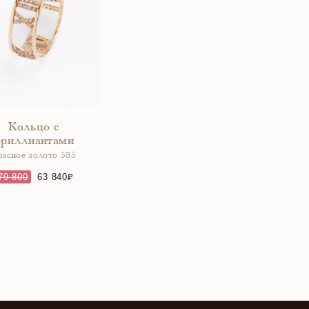
Кольцо с
бриллиантами
расное золото 585
79 800
63 840