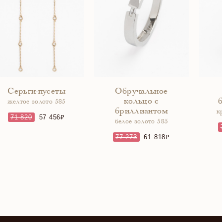
Серьги-пусеты
Обручальное
кольцо с
желтое золото 585
бриллиантом
к
71 820
57 456
белое золото 585
77 273
61 818