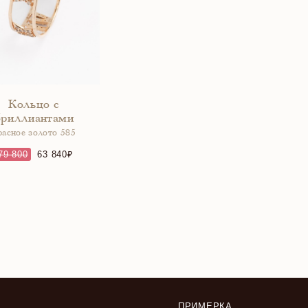
Кольцо с
бриллиантами
расное золото 585
79 800
63 840
ПРИМЕРКА