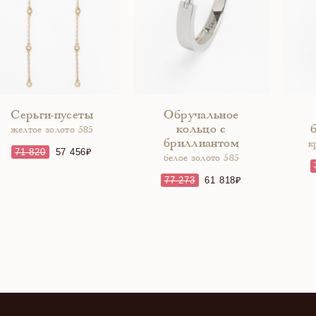
Серьги-пусеты
Обручальное
кольцо с
желтое золото 585
бриллиантом
к
71 820
57 456
белое золото 585
77 273
61 818