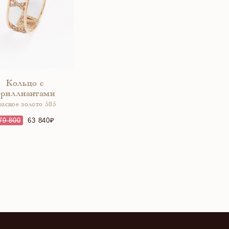
Кольцо с
бриллиантами
расное золото 585
79 800
63 840