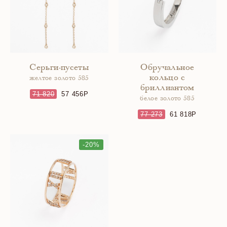
Серьги-пусеты
Обручальное
кольцо с
желтое золото 585
бриллиантом
71 820
57 456
белое золото 585
77 273
61 818
-20%