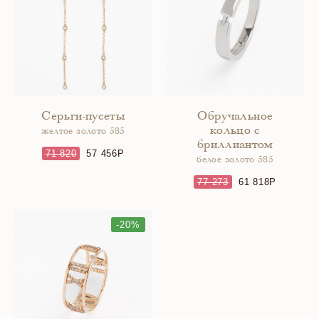
Серьги-пусеты
Обручальное
кольцо с
желтое золото 585
бриллиантом
71 820
57 456
белое золото 585
77 273
61 818
-20%