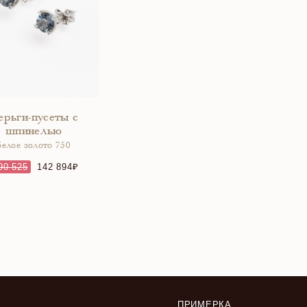
ерьги-пусеты с
шпинелью
белое золото 750
90 525
142 894
ПРИМЕРКА