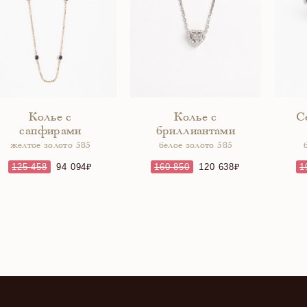
Колье с
Колье с
С
сапфирами
бриллиантами
желтое золото 585
белое золото 585
125 458
94 094
160 850
120 638
1