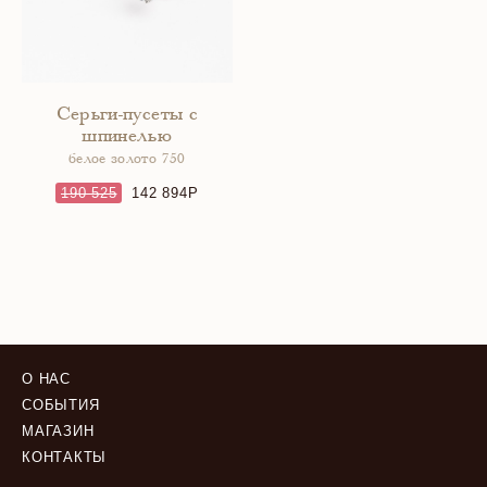
Серьги-пусеты с
шпинелью
белое золото 750
190 525
142 894
О НАС
СОБЫТИЯ
МАГАЗИН
КОНТАКТЫ