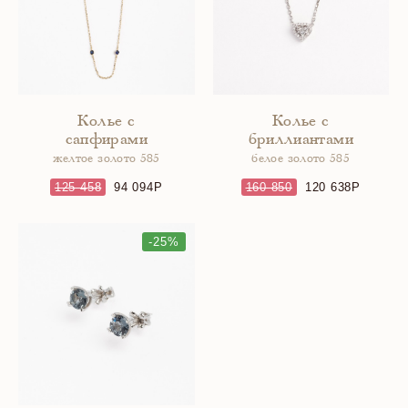
Колье с
Колье с
сапфирами
бриллиантами
желтое золото 585
белое золото 585
125 458
94 094
160 850
120 638
-25%