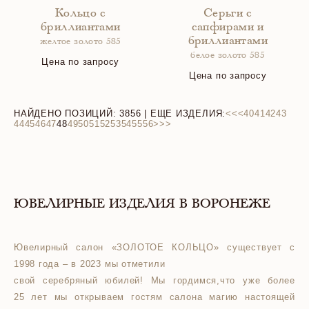
Кольцо с
Серьги с
бриллиантами
сапфирами и
бриллиантами
желтое золото 585
белое золото 585
Цена по запросу
Цена по запросу
НАЙДЕНО ПОЗИЦИЙ:
3856
| ЕЩЕ ИЗДЕЛИЯ:
<<
<
40
41
42
43
44
45
46
47
48
49
50
51
52
53
54
55
56
>
>>
ЮВЕЛИРНЫЕ ИЗДЕЛИЯ В ВОРОНЕЖЕ
Ювелирный салон «ЗОЛОТОЕ КОЛЬЦО» существует с
1998 года – в 2023 мы отметили
свой серебряный юбилей! Мы гордимся,что уже более
25 лет мы открываем гостям салона магию настоящей