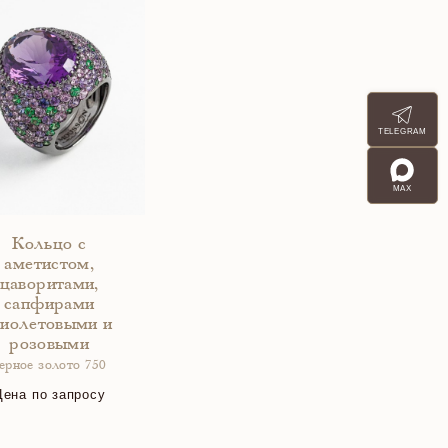
TELEGRAM
MAX
Кольцо с
аметистом,
цаворитами,
сапфирами
иолетовыми и
розовыми
ерное золото 750
Цена по запросу