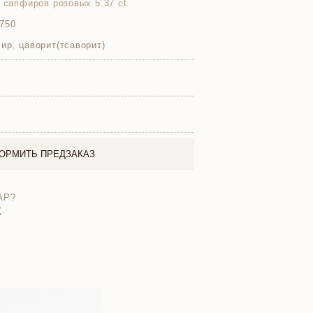
8 сапфиров розовых 5.37 ct.
750
ир, цаворит(тсаворит)
ОРМИТЬ ПРЕДЗАКАЗ
АР?
X