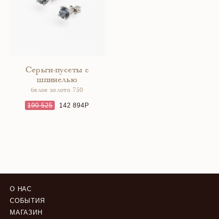
Серьги-пусеты с
шпинелью
белое золото 750
190 525
142 894
О НАС
СОБЫТИЯ
МАГАЗИН