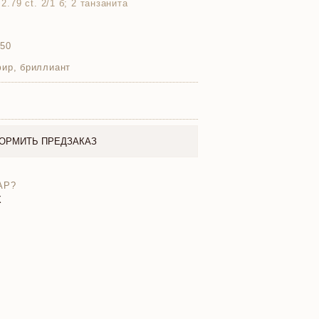
 2.79 ct. 2/1 б; 2 танзанита
750
фир, бриллиант
ОРМИТЬ ПРЕДЗАКАЗ
АР?
X