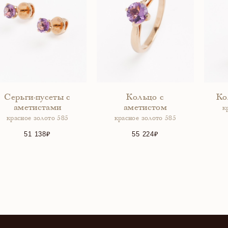
Серьги-пусеты с
Кольцо с
Ко
аметистами
аметистом
к
красное золото 585
красное золото 585
51 138
55 224