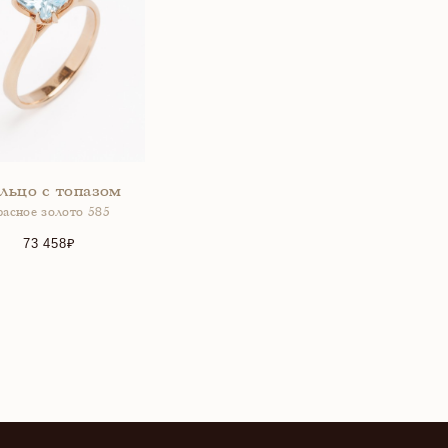
льцо с топазом
расное золото 585
73 458