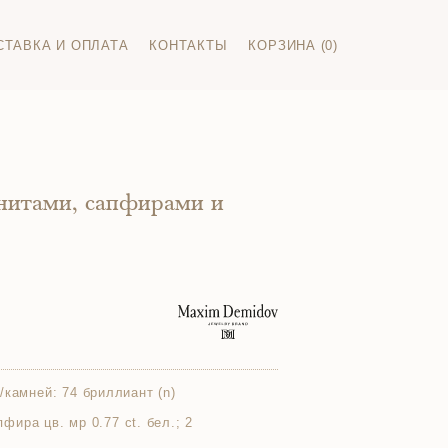
СТАВКА И ОПЛАТА
КОНТАКТЫ
КОРЗИНА (0)
анитами, сапфирами и
/камней:
74 бриллиант (n)
апфира цв. мр 0.77 ct. бел.; 2