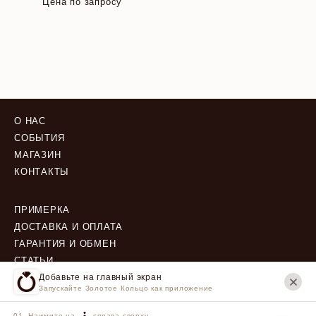
Цена по запросу
О НАС
СОБЫТИЯ
МАГАЗИН
КОНТАКТЫ
ПРИМЕРКА
ДОСТАВКА И ОПЛАТА
ГАРАНТИЯ И ОБМЕН
СТАТЬИ
Добавьте на главный экран
Запускайте Золотое Кольцо как приложение
ПОЛИТИКА КОНФИДЕНЦИАЛЬНОСТИ
ПОЛЬЗОВАТЕЛЬСКОЕ СОГЛАШЕНИЕ
Нажмите на
справа сверху