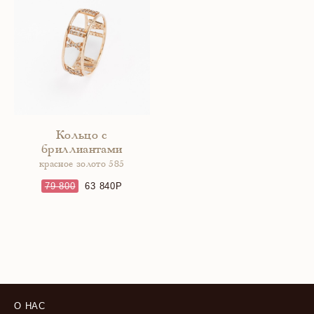
Кольцо с
бриллиантами
красное золото 585
79 800
63 840
О НАС