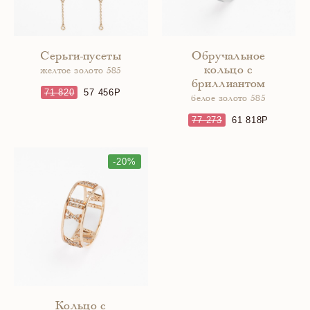
Серьги-пусеты
Обручальное
кольцо с
желтое золото 585
бриллиантом
71 820
57 456
белое золото 585
77 273
61 818
-20%
Кольцо с