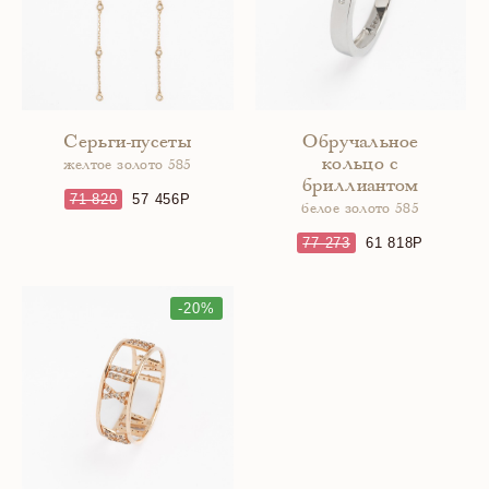
Серьги-пусеты
Обручальное
кольцо с
желтое золото 585
бриллиантом
71 820
57 456
белое золото 585
77 273
61 818
-20%