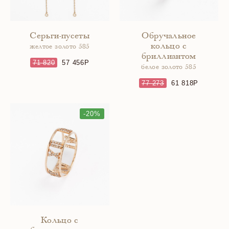
Серьги-пусеты
Обручальное
кольцо с
желтое золото 585
бриллиантом
71 820
57 456
белое золото 585
77 273
61 818
-20%
Кольцо с