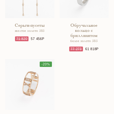
Серьги-пусеты
Обручальное
кольцо с
желтое золото 585
бриллиантом
71 820
57 456
белое золото 585
77 273
61 818
-20%