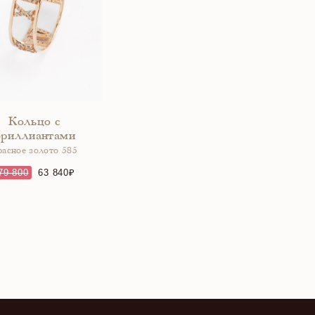
Кольцо с
бриллиантами
расное золото 585
79 800
63 840