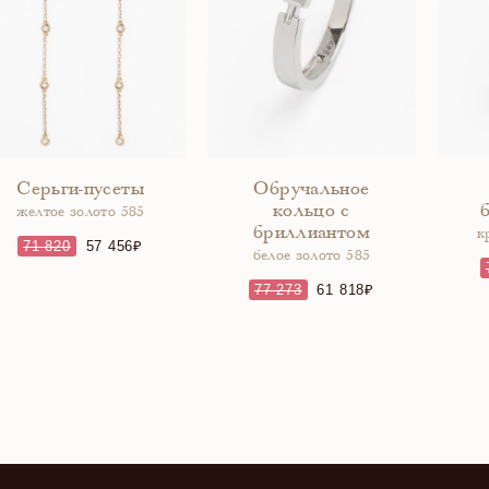
Серьги-пусеты
Обручальное
кольцо с
желтое золото 585
бриллиантом
к
71 820
57 456
белое золото 585
77 273
61 818